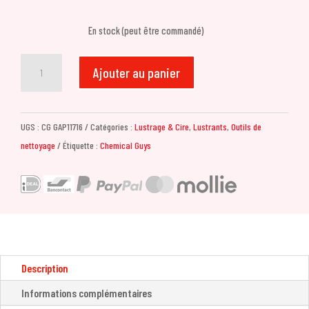
En stock (peut être commandé)
quantité
Ajouter au panier
de
Chemical
Guys
UGS :
CG GAP11716
Catégories :
Lustrage & Cire
,
Lustrants
,
Outils de
P4
nettoyage
Étiquette :
Chemical Guys
Precision
Paint
Correction
Polish
(473ml)
Description
Informations complémentaires