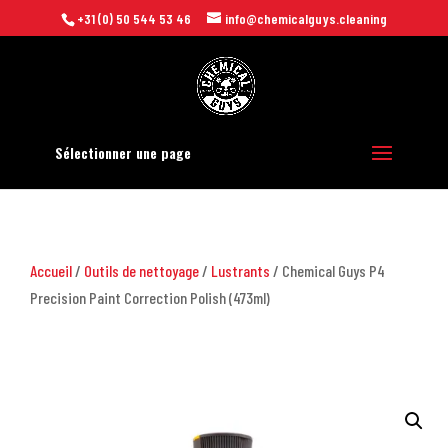
+31 (0) 50 544 53 46
info@chemicalguys.cleaning
Sélectionner une page
Accueil
/
Outils de nettoyage
/
Lustrants
/ Chemical Guys P4
Precision Paint Correction Polish (473ml)