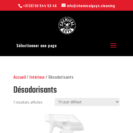
+31 (0) 50 544 53 46
info@chemicalguys.cleaning
Sélectionner une page
Accueil
/
Intérieur
/ Désodorisants
Désodorisants
7 résultats affichés