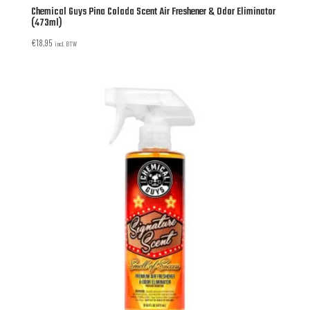
Chemical Guys Pina Colada Scent Air Freshener & Odor Eliminator
(473ml)
€
18,95
incl. BTW