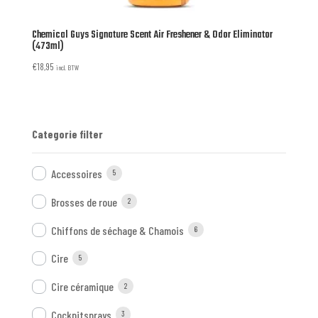
Chemical Guys Signature Scent Air Freshener & Odor Eliminator
(473ml)
€
18,95
incl. BTW
Categorie filter
Accessoires
5
Brosses de roue
2
Chiffons de séchage & Chamois
6
Cire
5
Cire céramique
2
Cockpitsprays
3