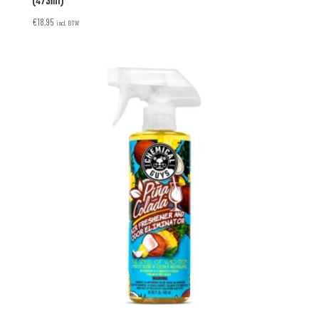
(473ml)
€
18,95
incl. BTW