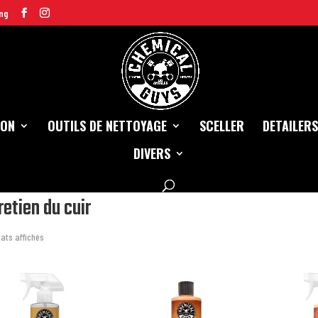
ng
ION
OUTILS DE NETTOYAGE
SCELLER
DETAILERS
DIVERS
l
/
Intérieur
/ Entretien du cuir
retien du cuir
tats affichés