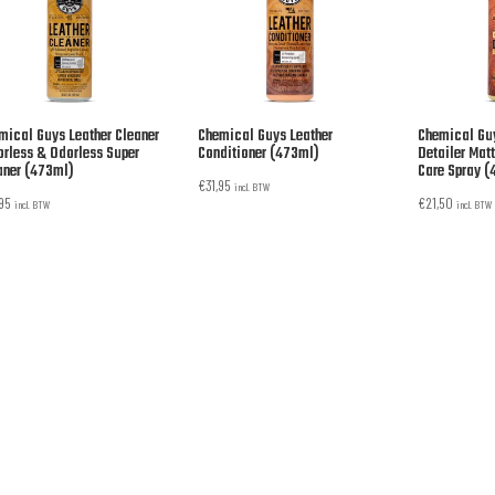
mical Guys Leather Cleaner
Chemical Guys Leather
Chemical Gu
orless & Odorless Super
Conditioner (473ml)
Detailer Matt
aner (473ml)
Care Spray 
€
31,95
incl. BTW
,95
€
21,50
incl. BTW
incl. BTW