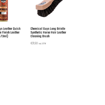
ys Leather Quick
Chemical Guys Long Bristle
e Finish Leather
Synthetic Horse Hair Leather
(473ml)
Cleaning Brush
€
31,50
incl. BTW