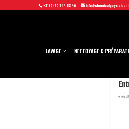
+31 (0) 50 544 53 46
info@chemicalguys.cleani
LAVAGE
NETTOYAGE & PRÉPARAT
Accuei
Ent
4 résul