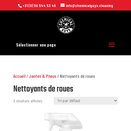
+31 (0) 50 544 53 46
info@chemicalguys.cleaning
Sélectionner une page
Accueil
/
Jantes & Pneus
/ Nettoyants de roues
Nettoyants de roues
3 résultats affichés