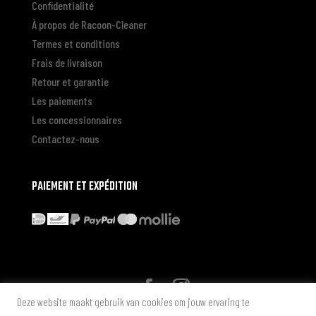
Confidentialité
À propos de Racoon-Cleaner
Termes et conditions
Frais de livraison
Retour et garantie
Les paiements
Les concessionnaires
Contactez-nous
PAIEMENT ET EXPÉDITION
Deze website maakt gebruik van cookies om jouw ervaring te
* Alle genoemde prijzen zijn in Euro inclusief BTW zonder