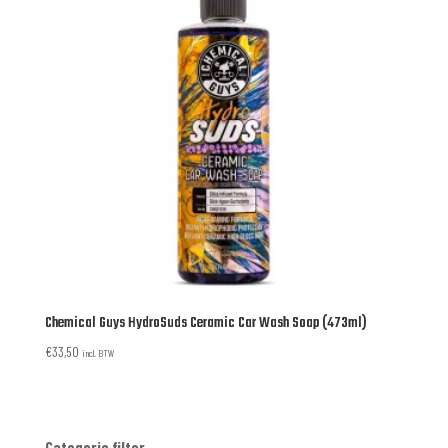
Chemical Guys HydroSuds Ceramic Car Wash Soap (473ml)
€
33,50
incl. BTW
Categorie filter