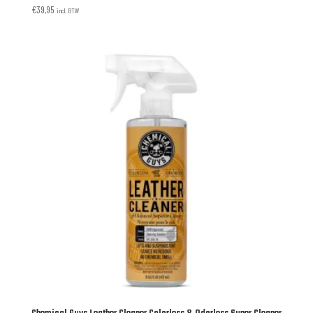
€
39,95
incl. BTW