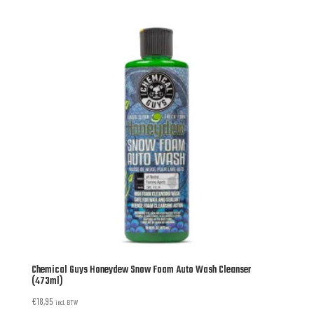
Chemical Guys Honeydew Snow Foam Auto Wash Cleanser
(473ml)
€
18,95
incl. BTW