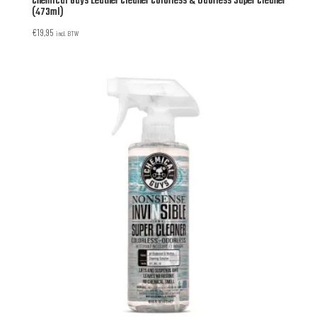
Chemical Guys Leather Cleaner Colorless & Odorless Super Cleaner
(473ml)
€
19,95
incl. BTW