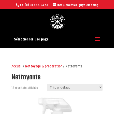
+31 (0) 50 544 53 46
info@chemicalguys.cleaning
Sélectionner une page
Accueil
/
Nettoyage & préparation
/ Nettoyants
Nettoyants
12 résultats affichés