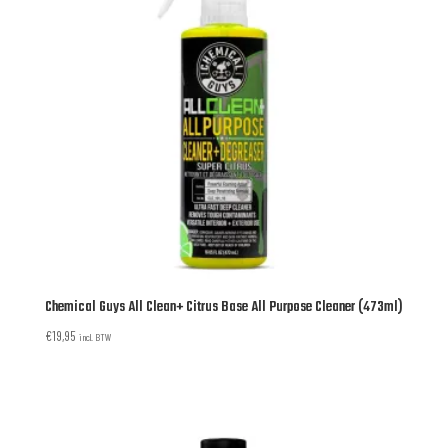
Chemical Guys All Clean+ Citrus Base All Purpose Cleaner (473ml)
€
19,95
incl. BTW