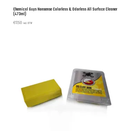
Chemical Guys Nonsense Colorless & Odorless All Surface Cleaner
(473ml)
€
17,50
incl. BTW