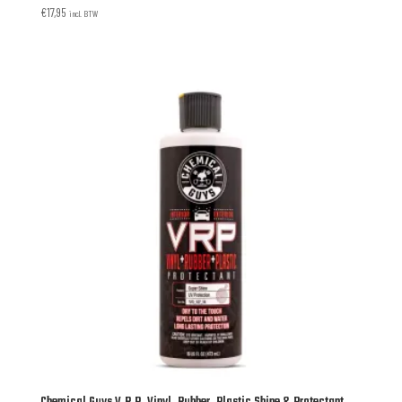
€
17,95
incl. BTW