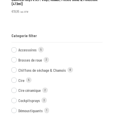
Chemical Guys V.R.P. Vinyl, Rubber, Plastic Shine & Protectant
(473ml)
€
19,95
incl. BTW
Categorie filter
Accessoires
5
Brosses de roue
2
Chiffons de séchage & Chamois
6
Cire
5
Cire céramique
2
Cockpitsprays
3
Démoustiquants
1