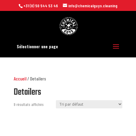
+31 (0) 50 544 53 46
info@chemicalguys.cleaning
Sélectionner une page
Accueil
/ Detailers
Detailers
9 résultats affichés