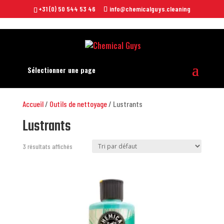
+31 (0) 50 544 53 46
info@chemicalguys.cleaning
Sélectionner une page
Accueil
/
Outils de nettoyage
/ Lustrants
Lustrants
3 résultats affichés