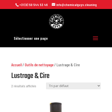
+31 (0) 50 544 53 46
info@chemicalguys.cleaning
Sélectionner une page
Accueil
/
Outils de nettoyage
/ Lustrage & Cire
Lustrage & Cire
2 résultats affichés