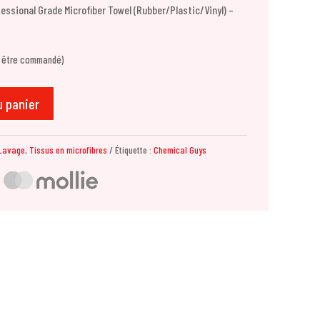
ssional Grade Microfiber Towel (Rubber/Plastic/Vinyl) –
t être commandé)
u panier
Lavage
,
Tissus en microfibres
Étiquette :
Chemical Guys