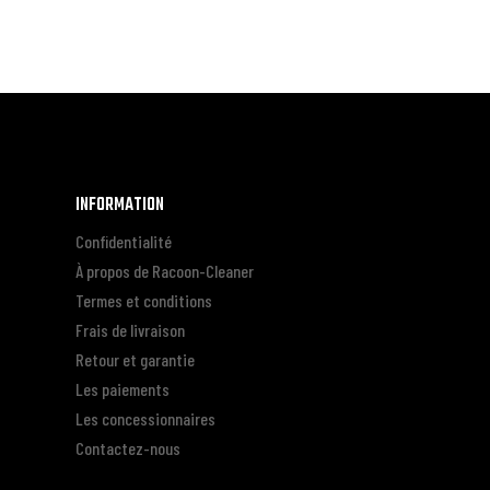
INFORMATION
Confidentialité
À propos de Racoon-Cleaner
Termes et conditions
Frais de livraison
Retour et garantie
Les paiements
Les concessionnaires
Contactez-nous