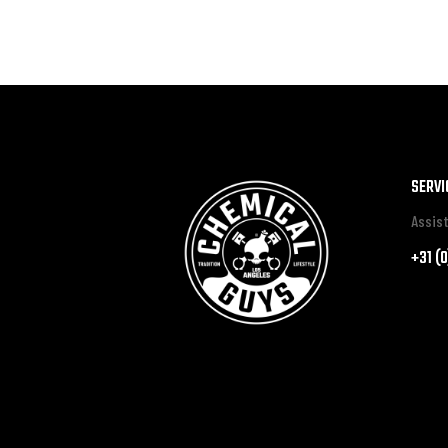
SERVI
Assist
+31 (