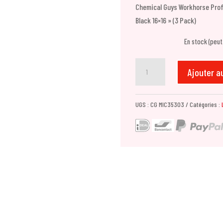
Chemical Guys Workhorse Profe
Black 16×16 » (3 Pack)
En stock (peu
quantité
Ajouter a
de
Chemical
UGS :
CG MIC35303
Catégories :
Guys
Workhorse
Professional
Grade
Microfiber
Towel
(Rubber/Plastic/Vinyl)
-
Black