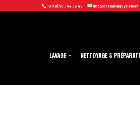
+31 (0) 50 544 53 46
info@chemicalguys.cleani
LAVAGE
NETTOYAGE & PRÉPARAT
Accueil
/
Lavage
/
Tissus en microfibres
/ Chemical Guys Workhors