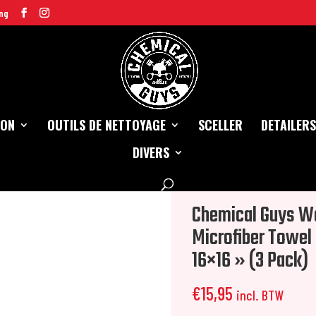
ng
ION
OUTILS DE NETTOYAGE
SCELLER
DETAILERS
DIVERS
e Professional Grade Microfiber Towel (Rubber/Plastic/Vinyl) – Black 16×16 »
Chemical Guys Wo
Microfiber Towel
16×16 » (3 Pack)
€
15,95
incl. BTW