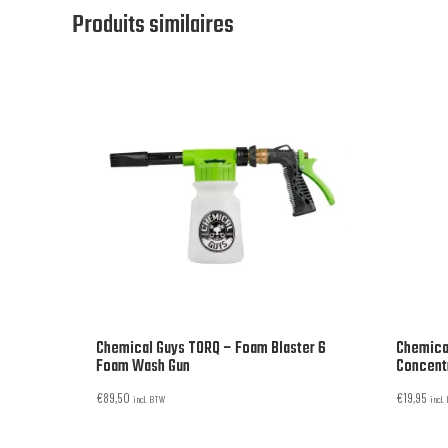
Produits similaires
Chemical Guys TORQ – Foam Blaster 6
Chemical
Foam Wash Gun
Concent
€
89,50
€
19,95
incl. BTW
incl