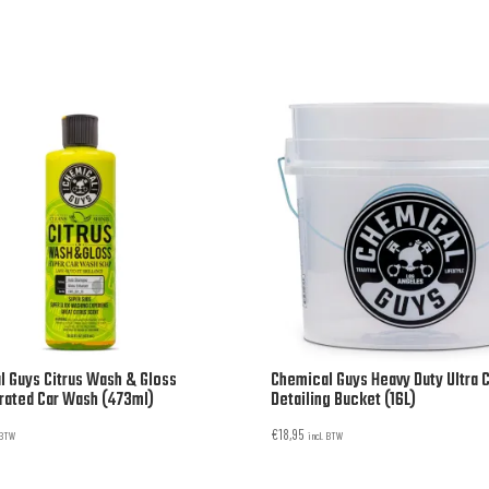
 Guys Citrus Wash & Gloss
Chemical Guys Heavy Duty Ultra C
rated Car Wash (473ml)
Detailing Bucket (16L)
€
18,95
. BTW
incl. BTW