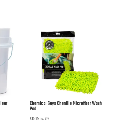
lear
Chemical Guys Chenille Microfiber Wash
Pad
€
15,95
incl. BTW