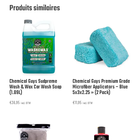
Produits similaires
Chemical Guys Sudpreme
Chemical Guys Premium Grade
Wash & Wax Car Wash Soap
Microfiber Applicators – Blue
(1.89L)
5x3x2.25 » (2 Pack)
€
36,95
€
11,95
incl. BTW
incl. BTW