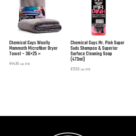
Chemical Guys Woolly
Chemical Guys Mr. Pink Super
Mammoth Microfiber Dryer
Suds Shampoo & Superior
Towel – 36×25 »
Surface Cleaning Soap
(473ml)
€
44,95
incl. BTW
€
17,50
incl. BTW