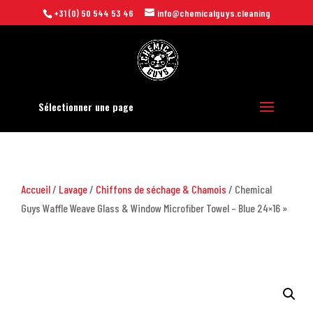
+31 (0) 50 544 53 46
info@chemicalguys.cleaning
Sélectionner une page
Accueil
/
Lavage
/
Chiffons de séchage & Chamois
/ Chemical
Guys Waffle Weave Glass & Window Microfiber Towel – Blue 24×16 »