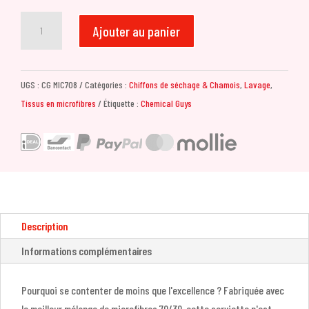
quantité
Ajouter au panier
de
Chemical
Guys
UGS :
CG MIC708
Catégories :
Chiffons de séchage & Chamois
,
Lavage
,
Waffle
Tissus en microfibres
Étiquette :
Chemical Guys
Weave
Glass
&
Window
Microfiber
Towel
-
Description
Blue
Informations complémentaires
24x16''
Pourquoi se contenter de moins que l'excellence ? Fabriquée avec
le meilleur mélange de microfibres 70/30, cette serviette n'est