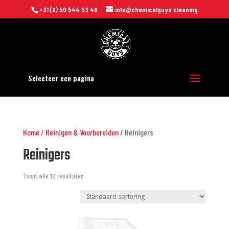
+31 (0) 50 544 53 46
info@chemicalguys.cleaning
Selecteer een pagina
Home
/
Reinigen & Voorbereiden
/ Reinigers
Reinigers
Toont alle 12 resultaten