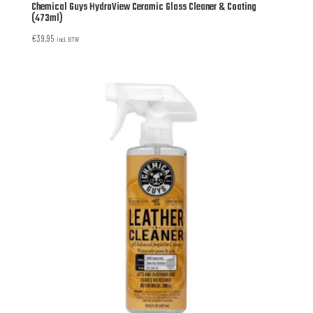
Chemical Guys HydroView Ceramic Glass Cleaner & Coating
(473ml)
€
39,95
incl. BTW