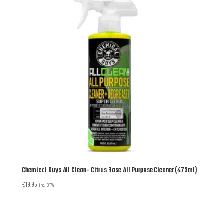
Chemical Guys All Clean+ Citrus Base All Purpose Cleaner (473ml)
€
19,95
incl. BTW