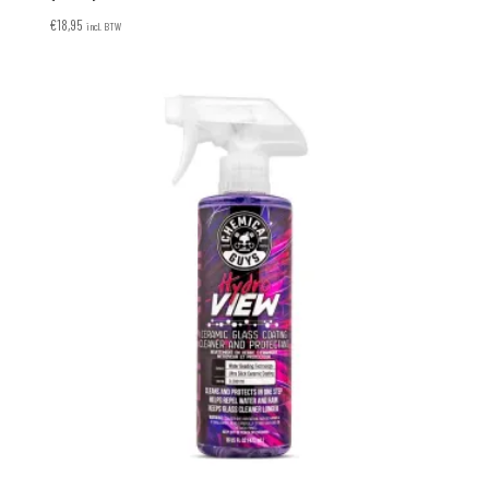
€
18,95
incl. BTW