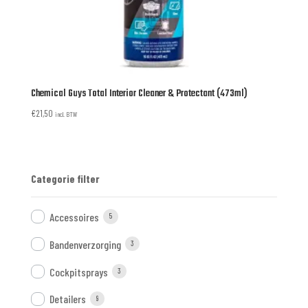
Chemical Guys Total Interior Cleaner & Protectant (473ml)
€
21,50
incl. BTW
Categorie filter
Accessoires
5
Bandenverzorging
3
Cockpitsprays
3
Detailers
9