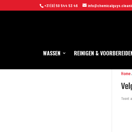
+31 (0) 50 544 53 46
info@chemicalguys.cleani
WASSEN
REINIGEN & VOORBEREIDE
Home
Vel
Toont a