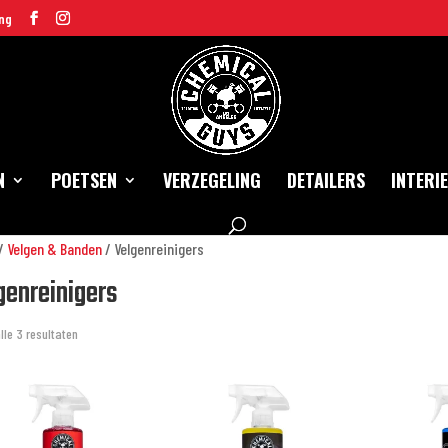
ng
N
POETSEN
VERZEGELING
DETAILERS
INTERI
/
Velgen & Banden
/ Velgenreinigers
genreinigers
lle 3 resultaten