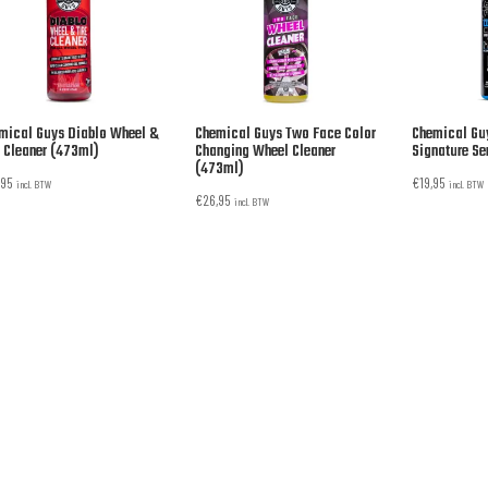
mical Guys Diablo Wheel &
Chemical Guys Two Face Color
Chemical Gu
 Cleaner (473ml)
Changing Wheel Cleaner
Signature Se
(473ml)
,95
€
19,95
incl. BTW
incl. BTW
€
26,95
incl. BTW