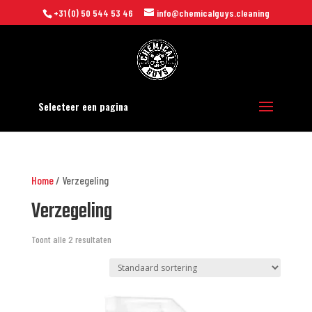
+31 (0) 50 544 53 46
info@chemicalguys.cleaning
Selecteer een pagina
Home
/ Verzegeling
Verzegeling
Toont alle 2 resultaten