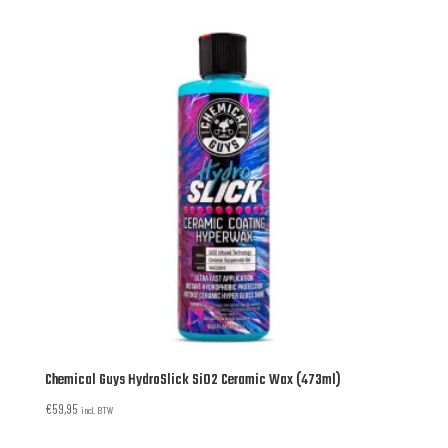
Chemical Guys HydroSlick SiO2 Ceramic Wax (473ml)
€
59,95
incl. BTW