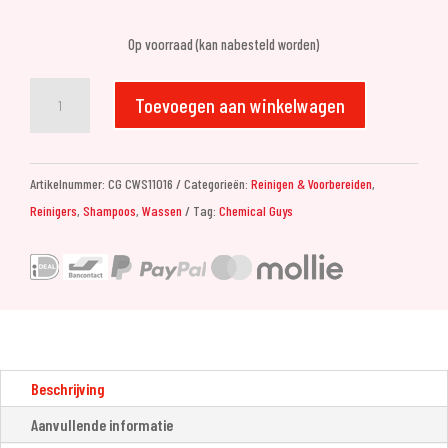
Op voorraad (kan nabesteld worden)
Chemical
Toevoegen aan winkelwagen
Guys
Honeydew
Snow
Artikelnummer:
CG CWS11016
Categorieën:
Reinigen & Voorbereiden
,
Foam
Reinigers
,
Shampoos
,
Wassen
Tag:
Chemical Guys
Auto
Wash
Cleanser
(473ml)
aantal
Beschrijving
Aanvullende informatie