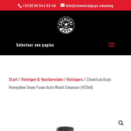
+31 (0) 50 544 53 46
info@chemicalguys.cleaning
Selecteer een pagina
Start
/
Reinigen & Voorbereiden
/
Reinigers
/ Chemical Guys
Honeydew Snow Foam Auto Wash Cleanser (473ml)