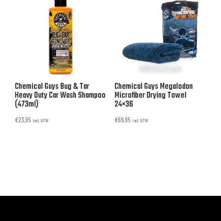
Chemical Guys Bug & Tar
Chemical Guys Megalodon
Heavy Duty Car Wash Shampoo
Microfiber Drying Towel
(473ml)
24×36
€
23,95
€
69,95
incl. BTW
incl. BTW