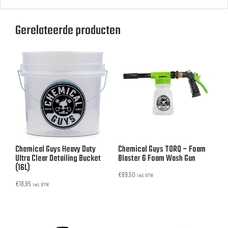
Gerelateerde producten
Chemical Guys Heavy Duty
Chemical Guys TORQ – Foam
Ultra Clear Detailing Bucket
Blaster 6 Foam Wash Gun
(16L)
€
89,50
incl. BTW
€
18,95
incl. BTW