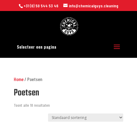
+31 (0) 50 544 53 46
info@chemicalguys.cleaning
Selecteer een pagina
Home
/ Poetsen
Poetsen
Toont alle 18 resultaten