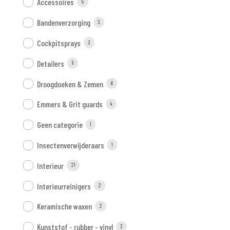
Accessoires
5
Bandenverzorging
3
Cockpitsprays
3
Detailers
9
Droogdoeken & Zemen
6
Emmers & Grit guards
4
Geen categorie
1
Insectenverwijderaars
1
Interieur
21
Interieurreinigers
2
Keramische waxen
2
Kunststof - rubber - vinyl
3