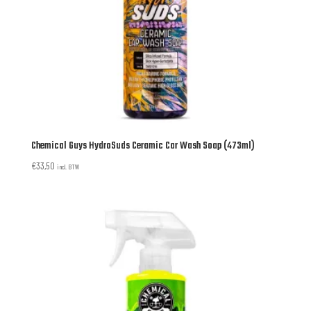
Chemical Guys HydroSuds Ceramic Car Wash Soap (473ml)
€
33,50
incl. BTW