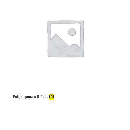
Polijstsponzen & Pads
(9)