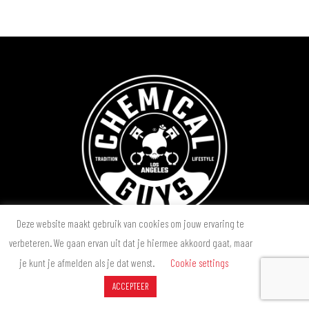
Deze website maakt gebruik van cookies om jouw ervaring te
verbeteren. We gaan ervan uit dat je hiermee akkoord gaat, maar
SERVICE HOTLINE
je kunt je afmelden als je dat wenst.
Cookie settings
Telefonische ondersteuning en advies:
ACCEPTEER
+31 (0) 50 544 53 46