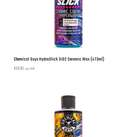
Chemical Guys HydroSlick SiO2 Ceramic Wax (473ml)
€
59,95
incl. BTW