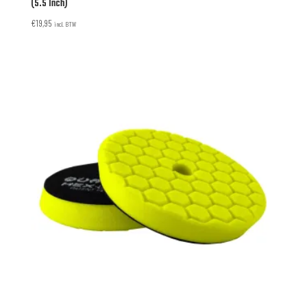
(5.5 Inch)
€
19,95
incl. BTW