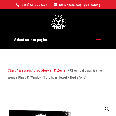
+31 (0) 50 544 53 46
info@chemicalguys.cleaning
Selecteer een pagina
Start
/
Wassen
/
Droogdoeken & Zemen
/ Chemical Guys Waffle
Weave Glass & Window Microfiber Towel – Red 24×16”