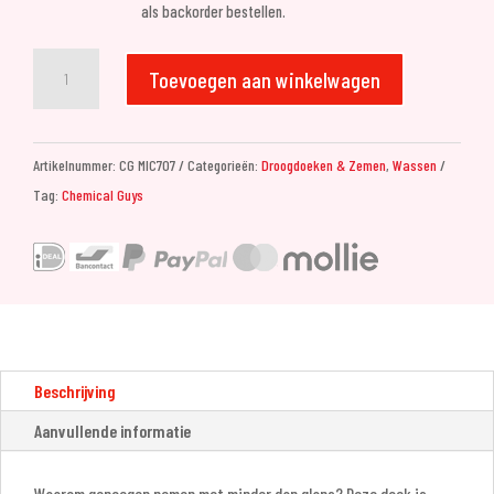
als backorder bestellen.
Chemical
Toevoegen aan winkelwagen
Guys
Waffle
Weave
Artikelnummer:
CG MIC707
Categorieën:
Droogdoeken & Zemen
,
Wassen
Glass
Tag:
Chemical Guys
&
Window
Microfiber
Towel
-
Red
24x16''
Beschrijving
aantal
Aanvullende informatie
Waarom genoegen nemen met minder dan glans? Deze doek is