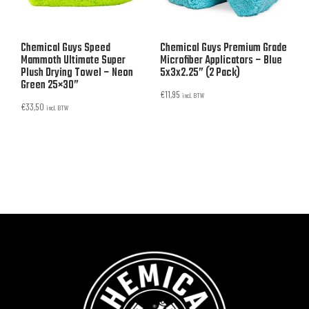
Chemical Guys Speed
Chemical Guys Premium Grade
Mammoth Ultimate Super
Microfiber Applicators – Blue
Plush Drying Towel – Neon
5x3x2.25” (2 Pack)
Green 25×30”
€
11,95
incl. BTW
€
33,50
incl. BTW