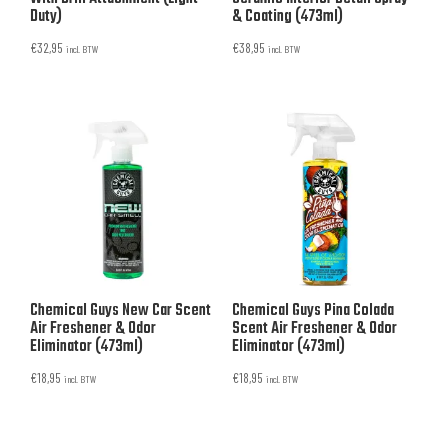
Duty)
& Coating (473ml)
€
32,95
€
38,95
incl. BTW
incl. BTW
Chemical Guys New Car Scent
Chemical Guys Pina Colada
Air Freshener & Odor
Scent Air Freshener & Odor
Eliminator (473ml)
Eliminator (473ml)
€
18,95
€
18,95
incl. BTW
incl. BTW