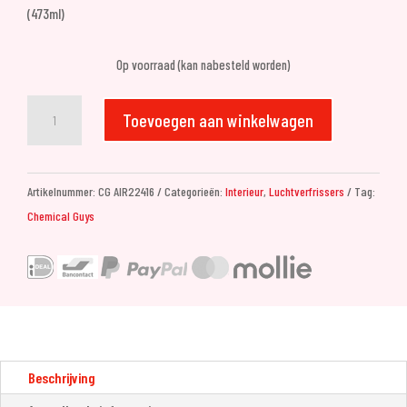
(473ml)
Op voorraad (kan nabesteld worden)
Chemical
Toevoegen aan winkelwagen
Guys
Black
Frost
Artikelnummer:
CG AIR22416
Categorieën:
Interieur
,
Luchtverfrissers
Tag:
Scent
Chemical Guys
Air
Freshener
&
Odor
Eliminator
(473ml)
aantal
Beschrijving