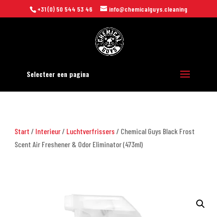
+31 (0) 50 544 53 46
info@chemicalguys.cleaning
Selecteer een pagina
Start
/
Interieur
/
Luchtverfrissers
/ Chemical Guys Black Frost
Scent Air Freshener & Odor Eliminator (473ml)