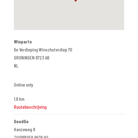
Winparts
6e Verdieping Winschoterdiep 70
GRONINGEN 9723 AB
NL
Online only
1.8 km
Routebeschrijving
GoodGo
Hanzeweg 9
ZUIDBROEK 9636 HS