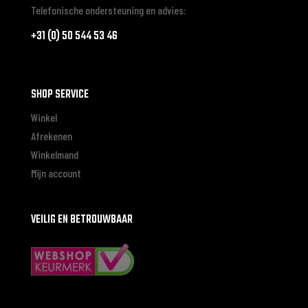
Telefonische ondersteuning en advies:
Langenberg Motors
Printer 11
+31 (0) 50 544 53 46
COEVORDEN 7741 ME
NL
SHOP SERVICE
Fysiek dealer
Winkel
Afrekenen
62.9 km
Winkelmand
Routebeschrijving
Mijn account
AST Hardenberg
Bruchterweg 73a
VEILIG EN BETROUWBAAR
HARDENBERG 7772 BG
Nederland
Fysiek dealer