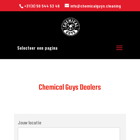
+31 (0) 50 544 53 46
info@chemicalguys.cleaning
Selecteer een pagina
Chemical Guys Dealers
Jouw locatie