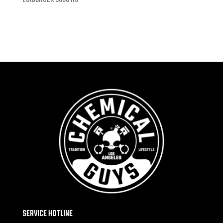
NL
Online only
20.9 km
Routebeschrijving
Automat Eemsmond
Farmsumerweg 126 A
APPINGEDAM 9902 BW
Nederland
Fysiek dealer
23.5 km
Routebeschrijving
SERVICE HOTLINE