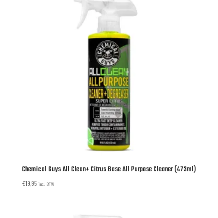
Chemical Guys All Clean+ Citrus Base All Purpose Cleaner (473ml)
€
19,95
incl. BTW