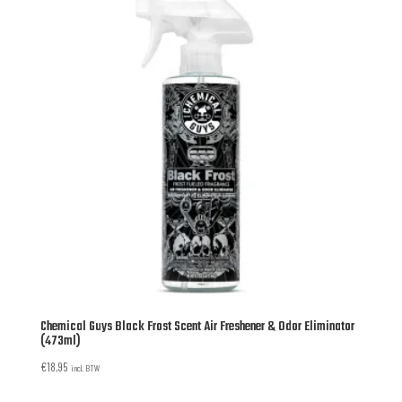
Chemical Guys Black Frost Scent Air Freshener & Odor Eliminator
(473ml)
€
18,95
incl. BTW