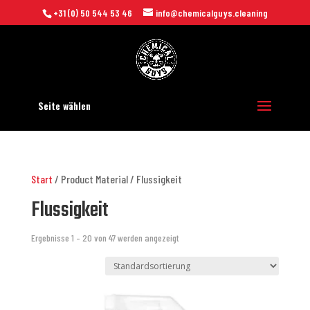
+31 (0) 50 544 53 46
info@chemicalguys.cleaning
Seite wählen
Start
/ Product Material / Flussigkeit
Flussigkeit
Ergebnisse 1 – 20 von 47 werden angezeigt