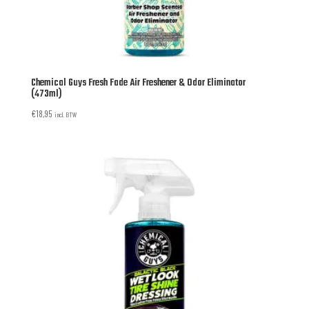
Chemical Guys Fresh Fade Air Freshener & Odor Eliminator
(473ml)
€
18,95
incl. BTW