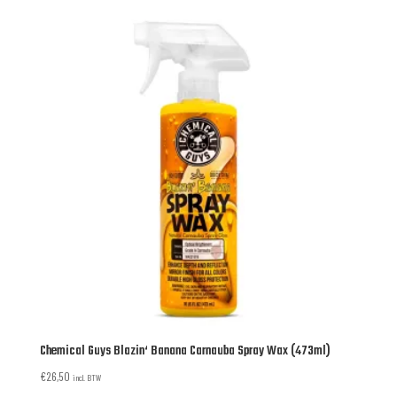
Chemical Guys Blazin‘ Banana Carnauba Spray Wax (473ml)
€
26,50
incl. BTW