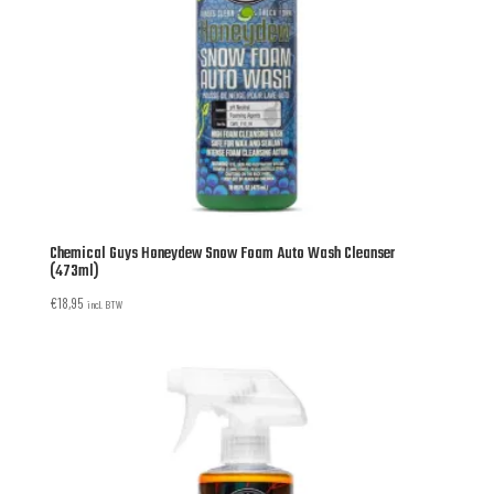
Chemical Guys Honeydew Snow Foam Auto Wash Cleanser
(473ml)
€
18,95
incl. BTW