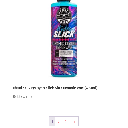
Chemical Guys HydroSlick SiO2 Ceramic Wax (473ml)
€
59,95
incl. BTW
1
2
3
→