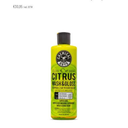
€
30,95
incl. BTW