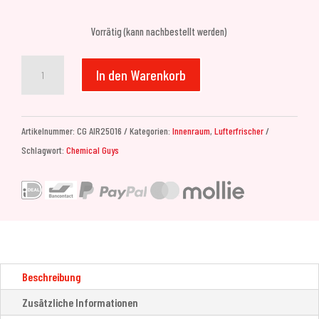
Vorrätig (kann nachbestellt werden)
Chemical
In den Warenkorb
Guys
Fresh
Fade
Artikelnummer:
CG AIR25016
Kategorien:
Innenraum
,
Lufterfrischer
Air
Schlagwort:
Chemical Guys
Freshener
&
Odor
Eliminator
(473ml)
Menge
Beschreibung
Zusätzliche Informationen