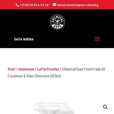
+31 (0) 50 544 53 46
info@chemicalguys.cleaning
Seite wählen
Start
/
Innenraum
/
Lufterfrischer
/ Chemical Guys Fresh Fade Air
Freshener & Odor Eliminator (473ml)