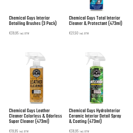
Chemical Guys Interior
Chemical Guys Total Interior
Detailing Brushes (3 Pack)
Cleaner & Protectant (473ml)
€
39,95
€
21,50
incl. BTW
incl. BTW
Chemical Guys Leather
Chemical Guys HydroInterior
Cleaner Colorless & Odorless
Ceramic Interior Detail Spray
Super Cleaner (473ml)
& Coating (473ml)
€
19,95
€
38,95
incl. BTW
incl. BTW