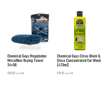
Chemical Guys Megalodon
Chemical Guys Citrus Wash &
Microfiber Drying Towel
Gloss Concentrated Car Wash
24×36
(473ml)
€
69,95
€
19,95
incl. BTW
incl. BTW