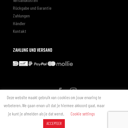
Versandkosten
Rückgabe und Garantie
Zahlungen
Händler
Kontakt
ZAHLUNG UND VERSAND
Deze website maakt gebruik van cookies om jouw ervaring te
* Alle genoemde prijzen zijn in Euro inclusief BTW zonder
verbeteren. We gaan ervan uit dat je hiermee akkoord gaat, maar
verzendkosten, tenzij anders aangegeven.
je kunt je afmelden als je dat wenst.
Cookie settings
© 2025 chemicalguys.cleaning - Alle rechten voorbehouden. Design by
ACCEPTEER
Chemical Guys