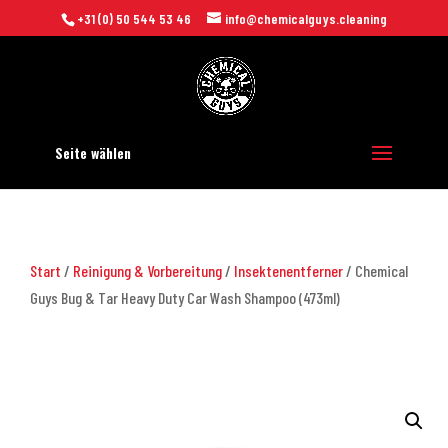
+31 (0) 50 544 53 46
info@chemicalguys.cleaning
Seite wählen
Start
/
Reinigung & Vorbereitung
/
Insektenentferner
/ Chemical
Guys Bug & Tar Heavy Duty Car Wash Shampoo (473ml)