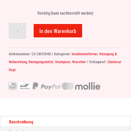
Vorrätig (kann nachbestellt werden)
Chemical
In den Warenkorb
Guys
Bug
&
Artikelnummer:
CG CWS10416
Kategorien:
Insektenentferner
,
Reinigung &
Tar
Vorbereitung
,
Reinigungsmittel
,
Shampoos
,
Waschen
Schlagwort:
Chemical
Heavy
Guys
Duty
Car
Wash
Shampoo
(473ml)
Menge
Beschreibung