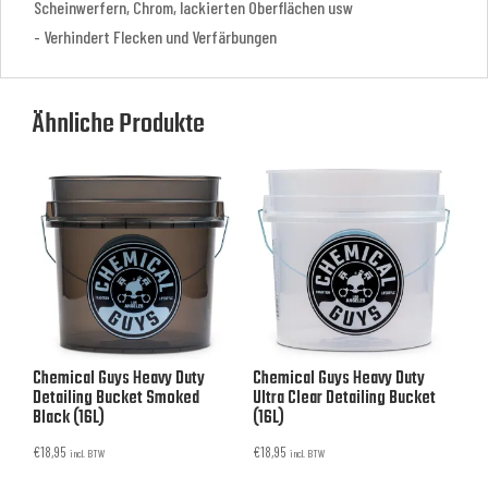
Scheinwerfern, Chrom, lackierten Oberflächen usw
- Verhindert Flecken und Verfärbungen
Ähnliche Produkte
Chemical Guys Heavy Duty
Chemical Guys Heavy Duty
Detailing Bucket Smoked
Ultra Clear Detailing Bucket
Black (16L)
(16L)
€
18,95
€
18,95
incl. BTW
incl. BTW