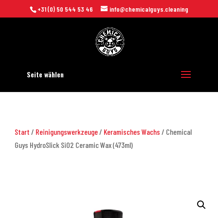
+31 (0) 50 544 53 46
info@chemicalguys.cleaning
Seite wählen
Start
/
Reinigungswerkzeuge
/
Keramisches Wachs
/ Chemical
Guys HydroSlick SiO2 Ceramic Wax (473ml)