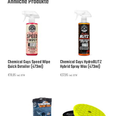
Ähnliche Produkte
Chemical Guys Speed Wipe
Chemical Guys HydroBLITZ
Quick Detailer (473ml)
Hybrid Spray Wax (473ml)
€
19,95
€
37,95
incl. BTW
incl. BTW