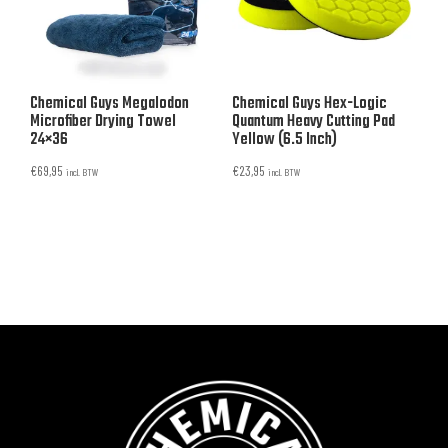
Chemical Guys Megalodon
Chemical Guys Hex-Logic
Microfiber Drying Towel
Quantum Heavy Cutting Pad
24×36
Yellow (6.5 Inch)
€
69,95
€
23,95
incl. BTW
incl. BTW