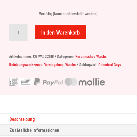
Vorrätig (kann nachbestellt werden)
Chemical
In den Warenkorb
Guys
HydroSlick
SiO2
Artikelnummer:
CG WAC22916
Kategorien:
Keramisches Wachs
,
Ceramic
Reinigungswerkzeuge
,
Versiegelung
,
Wachs
Schlagwort:
Chemical Guys
Wax
(473ml)
Menge
Beschreibung
Zusätzliche Informationen