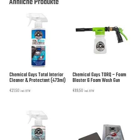
Ähnliche Produkte
Chemical Guys Total Interior
Chemical Guys TORQ – Foam
Cleaner & Protectant (473ml)
Blaster 6 Foam Wash Gun
€
21,50
€
89,50
incl. BTW
incl. BTW