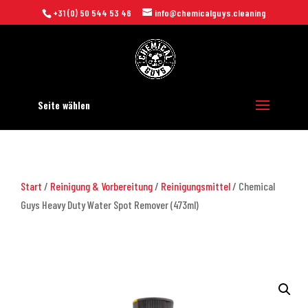
+31 (0) 50 544 53 46
info@chemicalguys.cleaning
Seite wählen
Start
/
Reinigung & Vorbereitung
/
Reinigungsmittel
/ Chemical
Guys Heavy Duty Water Spot Remover (473ml)