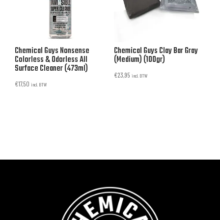
Chemical Guys Nonsense
Chemical Guys Clay Bar Gray
Colorless & Odorless All
(Medium) (100gr)
Surface Cleaner (473ml)
€
23,95
incl. BTW
€
17,50
incl. BTW