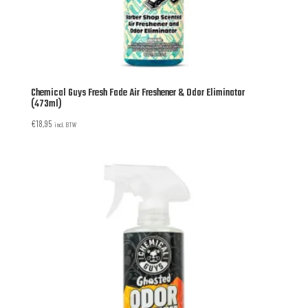
Chemical Guys Fresh Fade Air Freshener & Odor Eliminator
(473ml)
€
18,95
incl. BTW