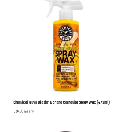
Chemical Guys Blazin‘ Banana Carnauba Spray Wax (473ml)
€
26,50
incl. BTW