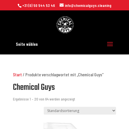
+31 (0) 50 544 53 46
info@chemicalguys.cleaning
Seite wählen
Start
/ Produkte verschlagwortet mit „Chemical Guys“
Chemical Guys
Ergebnisse 1 – 20 von 64 werden angezeigt