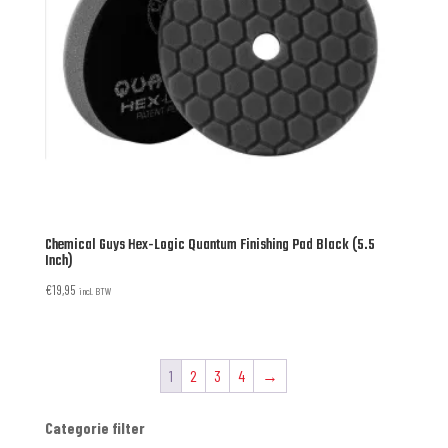
Chemical Guys Hex-Logic Quantum Finishing Pad Black (5.5
Inch)
€
19,95
incl. BTW
1
2
3
4
→
Categorie filter