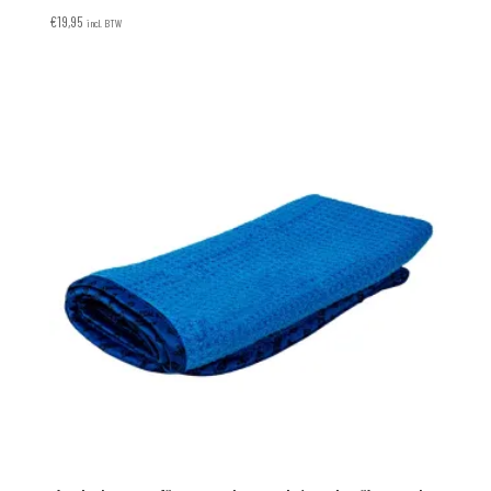
€
19,95
incl. BTW