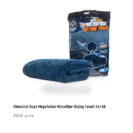
Chemical Guys Megalodon Microfiber Drying Towel 24×36
€
69,95
incl. BTW