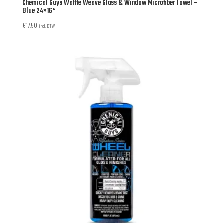
Chemical Guys Waffle Weave Glass & Window Microfiber Towel –
Blue 24×16“
€
17,50
incl. BTW