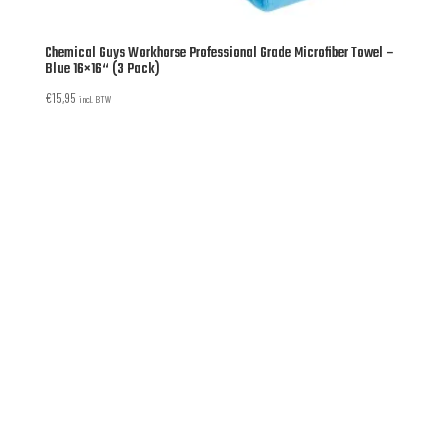
Chemical Guys Workhorse Professional Grade Microfiber Towel –
Blue 16×16“ (3 Pack)
€
15,95
incl. BTW