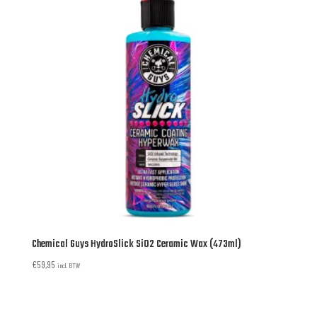
Chemical Guys HydroSlick SiO2 Ceramic Wax (473ml)
€
59,95
incl. BTW