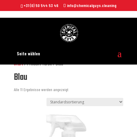
+31 (0) 50 544 53 46
info@chemicalguys.cleaning
Seite wählen
Start
/ Produkt farbe / Blau
Blau
Alle 11 Ergebnisse werden angezeigt