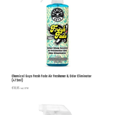
Chemical Guys Fresh Fade Air Freshener & Odor Eliminator
(473ml)
€
18,95
incl. BTW