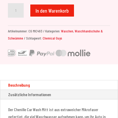
Chemical
In den Warenkorb
Guys
Chenille
Premium
Artikelnummer:
CG MIC493
Kategorien:
Waschen
,
Waschhandschuhe &
Scratch-
Schwämme
Schlagwort:
Chemical Guys
Free
Microfiber
Wash
Mitt
Menge
Beschreibung
Zusätzliche Informationen
Der Chenille Car Wash Mitt ist aus extraweicher Mikrofaser
gefertigt, die viel Waschwasser aufnehmen kann, um Ihr Auto in