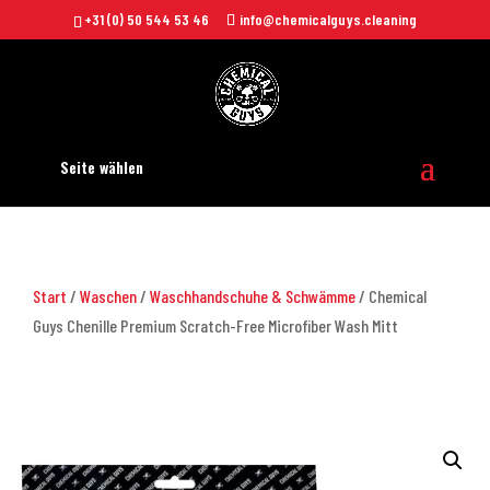
+31 (0) 50 544 53 46
info@chemicalguys.cleaning
Seite wählen
Start
/
Waschen
/
Waschhandschuhe & Schwämme
/ Chemical
Guys Chenille Premium Scratch-Free Microfiber Wash Mitt