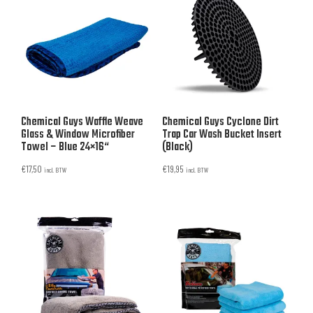
Chemical Guys Waffle Weave
Chemical Guys Cyclone Dirt
Glass & Window Microfiber
Trap Car Wash Bucket Insert
Towel – Blue 24×16“
(Black)
€
17,50
€
19,95
incl. BTW
incl. BTW