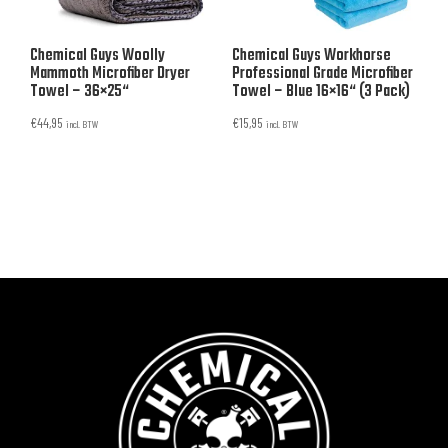
Chemical Guys Woolly
Chemical Guys Workhorse
Mammoth Microfiber Dryer
Professional Grade Microfiber
Towel – 36×25“
Towel – Blue 16×16“ (3 Pack)
€
44,95
€
15,95
incl. BTW
incl. BTW