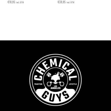
€
18,95
€
38,95
incl. BTW
incl. BTW