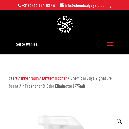
+31 (0) 50 544 53 46
info@chemicalguys.cleaning
Seite wählen
Start
/
Innenraum
/
Lufterfrischer
/ Chemical Guys Signature
Scent Air Freshener & Odor Eliminator (473ml)