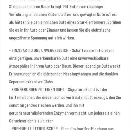
Stripclubs in Ihren Raum bringt. Mit Noten von rauchiger
Verführung, sinnlichen Blütenblättern und gewagter Note ist es,
als hätten Sie den sinnlichen Duft eines Star-Performers. Sprühen
Sie es in Ihr Auto oder Zimmer und lassen Sie die elektrische,
ungezähmte Spannung auf sich wirken.
- EINZIGARTIG UND UNVERGESSLICH - Schaffen Sie mit diesem
einzigartigen, unverkennbaren Duft eine unverwechselbare
Atmosphäre in Ihrem Auto oder Raum. Dieser lebendige Duft weckt
Erinnerungen an die glänzenden Messingstangen und die dunklen
Separees exklusiver Clubs
- ERINNERUNGEN MIT EINEM DUFT - Signature Scent ist der
Lufterfrischer, der diesen ach so vertrauten Duft erzeugt, den Sie
sonst nirgendwo riechen werden, und ihn mit
geruchsneutralisierenden Enzymen vermischt, um jederzeit einen
Geruchserlebnis zu bieten
- PREMIUM-LUFTERFRISCHER - Eine einzigartige Mischung aus