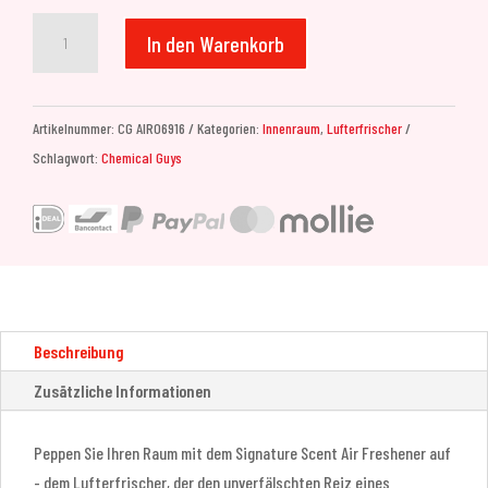
Chemical
In den Warenkorb
Guys
Signature
Scent
Artikelnummer:
CG AIR06916
Kategorien:
Innenraum
,
Lufterfrischer
Air
Schlagwort:
Chemical Guys
Freshener
&
Odor
Eliminator
(473ml)
Menge
Beschreibung
Zusätzliche Informationen
Peppen Sie Ihren Raum mit dem Signature Scent Air Freshener auf
- dem Lufterfrischer, der den unverfälschten Reiz eines