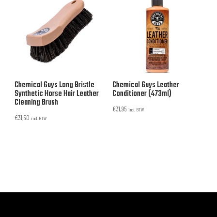
Chemical Guys Long Bristle
Chemical Guys Leather
Synthetic Horse Hair Leather
Conditioner (473ml)
Cleaning Brush
€
31,95
incl. BTW
€
31,50
incl. BTW