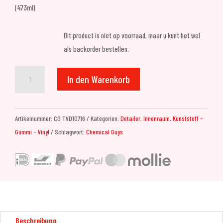
(473ml)
Dit product is niet op voorraad, maar u kunt het wel
als backorder bestellen.
Chemical
In den Warenkorb
Guys
V.R.P.
Vinyl,
Artikelnummer:
CG TVD10716
Kategorien:
Detailer
,
Innenraum
,
Kunststoff -
Rubber,
Gummi - Vinyl
Schlagwort:
Chemical Guys
Plastic
Shine
&
Protectant
(473ml)
Menge
Beschreibung