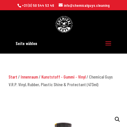
+31 (0) 50 544 53 46
info@chemicalguys.cleaning
Seite wählen
Start
/
Innenraum
/
Kunststoff - Gummi - Vinyl
/ Chemical Guys
V.R.P. Vinyl, Rubber, Plastic Shine & Protectant (473ml)