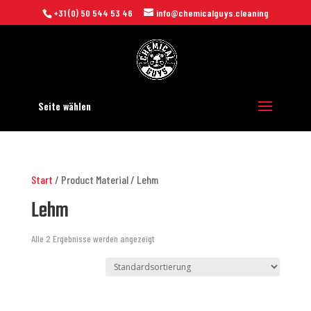
+31 (0) 50 544 53 46
info@chemicalguys.cleaning
Seite wählen
Start
/ Product Material / Lehm
Lehm
Alle 2 Ergebnisse werden angezeigt