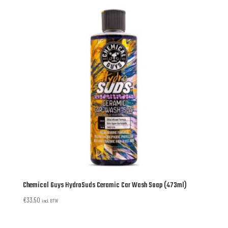
Chemical Guys HydroSuds Ceramic Car Wash Soap (473ml)
€
33,50
incl. BTW