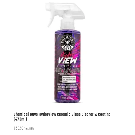
Chemical Guys HydroView Ceramic Glass Cleaner & Coating
(473ml)
€
39,95
incl. BTW