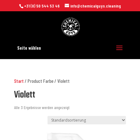
+31 (0) 50 544 53 46
info@chemicalguys.cleaning
Seite wählen
Start
/ Product Farbe / Violett
Violett
Alle 3 Ergebnisse werden angezeigt