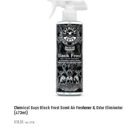
Chemical Guys Black Frost Scent Air Freshener & Odor Eliminator
(473ml)
€
18,95
incl. BTW