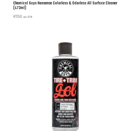
Chemical Guys Nonsense Colorless & Odorless All Surface Cleaner
(473ml)
€
17,50
incl. BTW