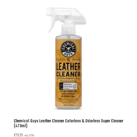
Chemical Guys Leather Cleaner Colorless & Odorless Super Cleaner
(473ml)
€
19,95
incl. BTW